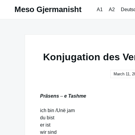
Skip
Meso Gjermanisht
A1
A2
Deuts
to
content
Konjugation des Ver
March 11, 2
Präsens
–
e Tashme
ich bin /Unë jam
du bist
er ist
wir sind