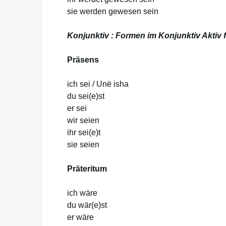
sie werden gewesen sein
Konjunktiv : Formen im Konjunktiv Aktiv 
Präsens
ich sei / Unë isha
du sei(e)st
er sei
wir seien
ihr sei(e)t
sie seien
Präteritum
ich wäre
du wär(e)st
er wäre