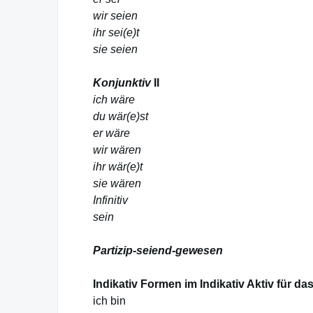
wir seien
ihr sei(e)t
sie seien
Konjunktiv
II
ich wäre
du wär(e)st
er wäre
wir wären
ihr wär(e)t
sie wären
Infinitiv
sein
Partizip-seiend-gewesen
Indikativ Formen im Indikativ Aktiv für da
ich bin