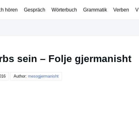
ch hören
Gespräch
Wörterbuch
Grammatik
Verben
V
bs sein – Folje gjermanisht
016
Author:
mesogjermanisht