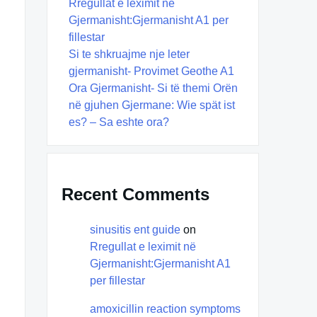
Rregullat e leximit në
Gjermanisht:Gjermanisht A1 per
fillestar
Si te shkruajme nje leter
gjermanisht- Provimet Geothe A1
Ora Gjermanisht- Si të themi Orën
në gjuhen Gjermane: Wie spät ist
es? – Sa eshte ora?
Recent Comments
sinusitis ent guide
on
Rregullat e leximit në
Gjermanisht:Gjermanisht A1
per fillestar
amoxicillin reaction symptoms