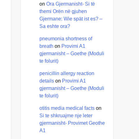
on
Ora Gjermanisht- Si të
themi Orën në gjuhen
Gjermane: Wie spät ist es? –
Sa eshte ora?
pneumonia shortness of
breath
on
Provimi A1
gjermanisht – Goethe (Moduli
te folurit)
penicillin allergy reaction
details
on
Provimi A1
gjermanisht – Goethe (Moduli
te folurit)
otitis media medical facts
on
Si te shkruajme nje leter
gjermanisht- Provimet Geothe
A1