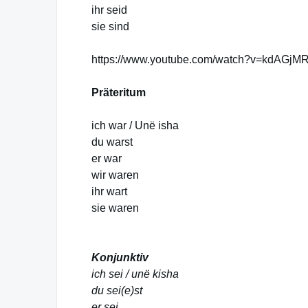
ihr seid
sie sind
https://www.youtube.com/watch?v=kdAGjM
Präteritum
ich war / Unë isha
du warst
er war
wir waren
ihr wart
sie waren
Konjunktiv
ich sei / unë kisha
du sei(e)st
er sei