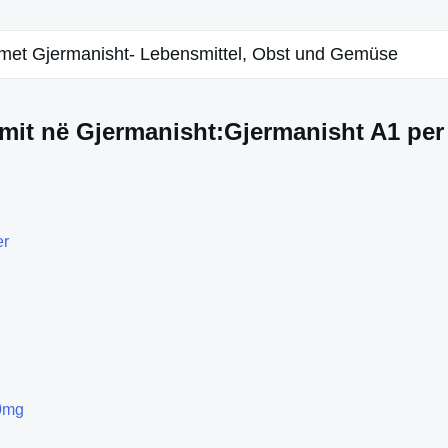
imet Gjermanisht- Lebensmittel, Obst und Gemüse
imit në Gjermanisht:Gjermanisht A1 per
er
00mg