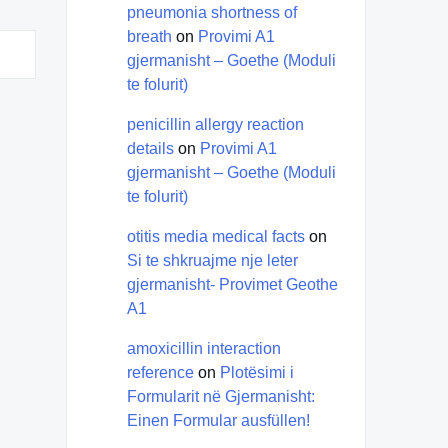
pneumonia shortness of
breath
on
Provimi A1
gjermanisht – Goethe (Moduli
te folurit)
penicillin allergy reaction
details
on
Provimi A1
gjermanisht – Goethe (Moduli
te folurit)
otitis media medical facts
on
Si te shkruajme nje leter
gjermanisht- Provimet Geothe
A1
amoxicillin interaction
reference
on
Plotësimi i
Formularit në Gjermanisht:
Einen Formular ausfüllen!