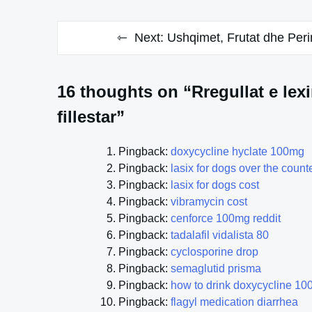
Next:
Ushqimet, Frutat dhe Per
16 thoughts on “Rregullat e lex
fillestar”
Pingback:
doxycycline hyclate 100mg
Pingback:
lasix for dogs over the count
Pingback:
lasix for dogs cost
Pingback:
vibramycin cost
Pingback:
cenforce 100mg reddit
Pingback:
tadalafil vidalista 80
Pingback:
cyclosporine drop
Pingback:
semaglutid prisma
Pingback:
how to drink doxycycline 1
Pingback:
flagyl medication diarrhea