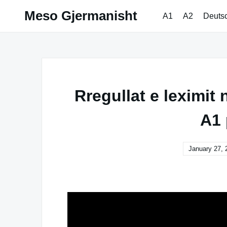
Skip
Meso Gjermanisht
A1
A2
Deuts
to
content
Rregullat e leximit
A1 
January 27, 