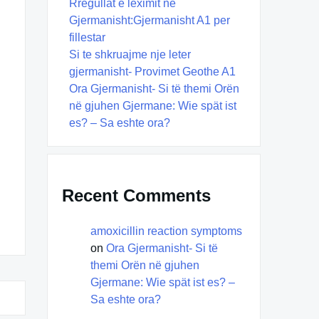
Rregullat e leximit në
Gjermanisht:Gjermanisht A1 per
fillestar
Si te shkruajme nje leter
gjermanisht- Provimet Geothe A1
Ora Gjermanisht- Si të themi Orën
në gjuhen Gjermane: Wie spät ist
es? – Sa eshte ora?
Recent Comments
amoxicillin reaction symptoms
on
Ora Gjermanisht- Si të
themi Orën në gjuhen
Gjermane: Wie spät ist es? –
Sa eshte ora?