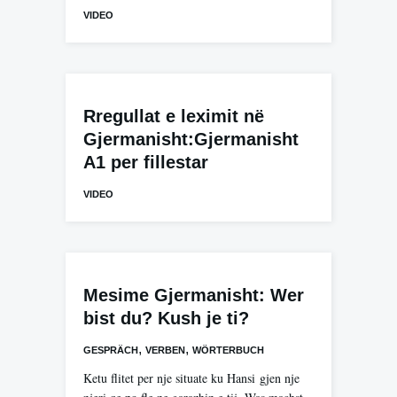
VIDEO
Rregullat e leximit në
Gjermanisht:Gjermanisht
A1 per fillestar
VIDEO
Mesime Gjermanisht: Wer
bist du? Kush je ti?
,
,
GESPRÄCH
VERBEN
WÖRTERBUCH
Ketu flitet per nje situate ku Hansi gjen nje