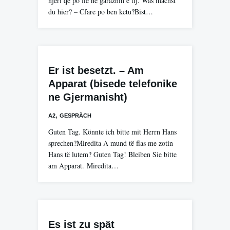
njeri qe po fle ne garazhin e tij. Was machst
du hier? – Cfare po ben ketu?Bist…
Er ist besetzt. – Am
Apparat (bisede telefonike
ne Gjermanisht)
,
A2
GESPRÄCH
Guten Tag. Könnte ich bitte mit Herrn Hans
sprechen?Miredita A mund të flas me zotin
Hans të lutem? Guten Tag! Bleiben Sie bitte
am Apparat. Miredita…
Es ist zu spät