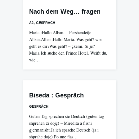
Nach dem Weg… fragen
,
A2
GESPRÄCH
Maria :Hallo Alban. – Pershendetje
Alban.Alban:Hallo Maria. Was geht? wie
geht es dir?Was geht? – çkemi. Si je?
Maria:Ich suche den Prince Hotel. Weißt du,
wie…
Biseda : Gespräch
GESPRÄCH
Guten Tag sprechen sie Deutsch (guten tag
shprehen zi dojç) – Miredita a flisni
gjermanisht.Ja ich sprache Deutsch (ja i
shprahe dojç) Po une flas…