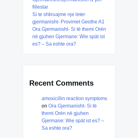
fillestar
Si te shkruajme nje leter
gjermanisht- Provimet Geothe A1
Ora Gjermanisht- Si të themi Orën
në gjuhen Gjermane: Wie spät ist
es? – Sa eshte ora?
Recent Comments
amoxicillin reaction symptoms
on
Ora Gjermanisht- Si të
themi Orën në gjuhen
Gjermane: Wie spät ist es? –
Sa eshte ora?