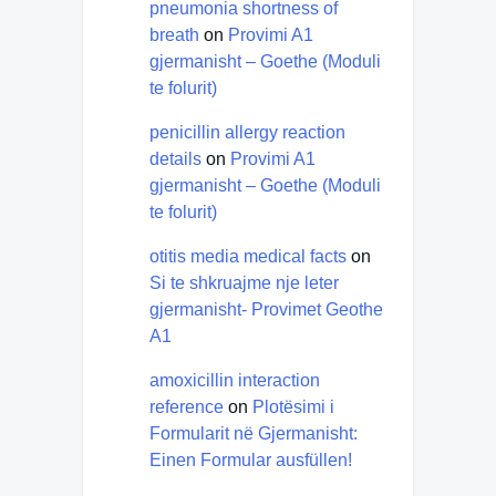
pneumonia shortness of
breath
on
Provimi A1
gjermanisht – Goethe (Moduli
te folurit)
penicillin allergy reaction
details
on
Provimi A1
gjermanisht – Goethe (Moduli
te folurit)
otitis media medical facts
on
Si te shkruajme nje leter
gjermanisht- Provimet Geothe
A1
amoxicillin interaction
reference
on
Plotësimi i
Formularit në Gjermanisht:
Einen Formular ausfüllen!