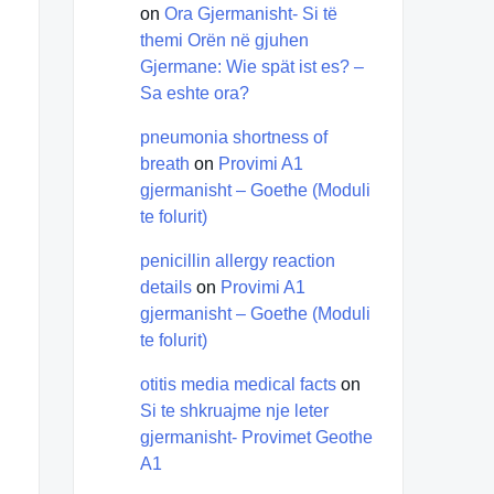
on
Ora Gjermanisht- Si të
themi Orën në gjuhen
Gjermane: Wie spät ist es? –
Sa eshte ora?
pneumonia shortness of
breath
on
Provimi A1
gjermanisht – Goethe (Moduli
te folurit)
penicillin allergy reaction
details
on
Provimi A1
gjermanisht – Goethe (Moduli
te folurit)
otitis media medical facts
on
Si te shkruajme nje leter
gjermanisht- Provimet Geothe
A1