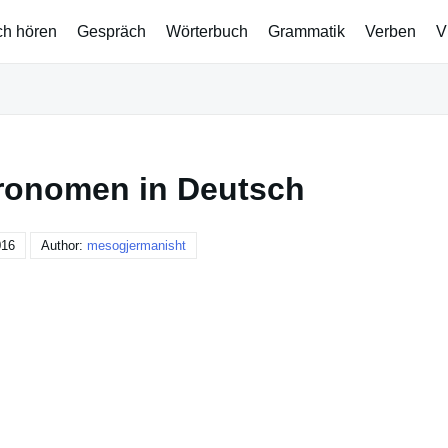
ch hören
Gespräch
Wörterbuch
Grammatik
Verben
V
ronomen in Deutsch
016
Author:
mesogjermanisht