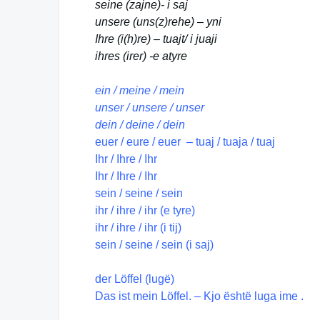
seine (zajne)- i saj
unsere (uns(z)rehe) – yni
Ihre (i(h)re) – tuajt/ i juaji
ihres (irer) -e atyre
ein / meine / mein
unser / unsere / unser
dein / deine / dein
euer / eure / euer – tuaj / tuaja / tuaj
Ihr / Ihre / Ihr
Ihr / Ihre / Ihr
sein / seine / sein
ihr / ihre / ihr (e tyre)
ihr / ihre / ihr (i tij)
sein / seine / sein (i saj)
der Löffel (lugë)
Das ist mein Löffel. – Kjo është luga ime .