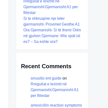
Rregullat e leximit në
Gjermanisht:Gjermanisht A1 per
fillestar
Si te shkruajme nje leter
gjermanisht- Provimet Geothe A1
Ora Gjermanisht- Si të themi Orën
në gjuhen Gjermane: Wie spät ist
es? – Sa eshte ora?
Recent Comments
sinusitis ent guide
on
Rregullat e leximit në
Gjermanisht:Gjermanisht A1
per fillestar
amoxicillin reaction symptoms