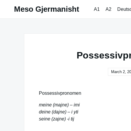
Skip
Meso Gjermanisht
A1
A2
Deuts
to
content
Possessivp
March 2, 2
Possessivpronomen
meine (majne) – imi
deine (dajne) – i yti
seine (zajne) -i tij