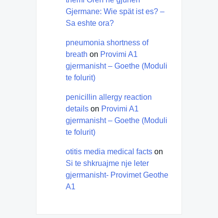
Gjermane: Wie spät ist es? –
Sa eshte ora?
pneumonia shortness of
breath
on
Provimi A1
gjermanisht – Goethe (Moduli
te folurit)
penicillin allergy reaction
details
on
Provimi A1
gjermanisht – Goethe (Moduli
te folurit)
otitis media medical facts
on
Si te shkruajme nje leter
gjermanisht- Provimet Geothe
A1