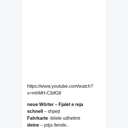
https://www.youtube.com/watch?
v=mhMH-ClbfG8
neue Wörter – Fjalet e reja
schnell
– shpejt
Fahrkarte
-bilete udhetimi
deine
– jotja /tende..