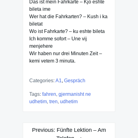
Das ist mein Fahrkarte – Kjo eshte
bileta ime
Wer hat die Fahrkarten? – Kush i ka
biletat
Wo ist Fahrkarte? – ku eshte bileta
Ich komme sofort – Une vij
menjehere
Wir haben nur drei Minuten Zeit –
kemi vetem 3 minuta.
Categories:
A1
,
Gespräch
Tags:
fahren
,
gjermanisht ne
udhetim
,
tren
,
udhetim
Post
Previous:
Fünfte Lektion – Am