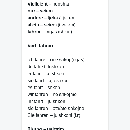
Vielleicht
– ndoshta
nur
– vetem
andere
– tjetra / tjetren
allein
– vetem (i vetem)
fahren
– ngas (shkoj)
Verb fahren
ich fahre – une shkoj (ngas)
du fährst- ti shkon
er fährt – ai shkon
sie fährt – ajo shkon
es fährt – shkon
wir fahren – ne shkojme
ihr fahrt – ju shkoni
sie fahren – ata/ato shkojne
Sie fahren – ju shkoni (f.r)
übung – ushtrim