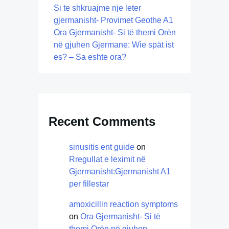
Si te shkruajme nje leter
gjermanisht- Provimet Geothe A1
Ora Gjermanisht- Si të themi Orën
në gjuhen Gjermane: Wie spät ist
es? – Sa eshte ora?
Recent Comments
sinusitis ent guide
on
Rregullat e leximit në
Gjermanisht:Gjermanisht A1
per fillestar
amoxicillin reaction symptoms
on
Ora Gjermanisht- Si të
themi Orën në gjuhen