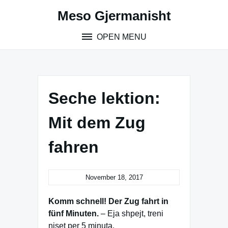
Skip
Meso Gjermanisht
to
content
OPEN MENU
Seche lektion:
Mit dem Zug
fahren
November 18, 2017
Komm schnell! Der Zug fahrt in
fünf Minuten.
– Eja shpejt, treni
niset per 5 minuta.