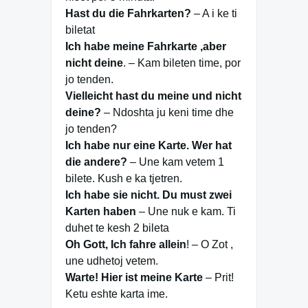
Hast du die Fahrkarten?
– A i ke ti
biletat
Ich habe meine Fahrkarte ,aber
nicht deine
. – Kam bileten time, por
jo tenden.
Vielleicht hast du meine und nicht
deine?
– Ndoshta ju keni time dhe
jo tenden?
Ich habe nur eine Karte. Wer hat
die andere?
– Une kam vetem 1
bilete. Kush e ka tjetren.
Ich habe sie nicht. Du must zwei
Karten haben
– Une nuk e kam. Ti
duhet te kesh 2 bileta
Oh Gott, Ich fahre allein
! – O Zot ,
une udhetoj vetem.
Warte! Hier ist meine Karte
– Prit!
Ketu eshte karta ime.