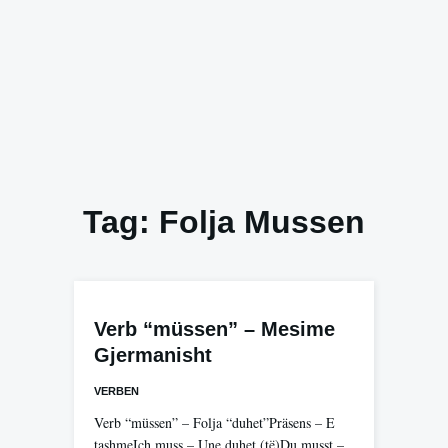
Tag:
Folja Mussen
Verb “müssen” – Mesime
Gjermanisht
VERBEN
Verb “müssen” – Folja “duhet”Präsens – E
tashmeIch muss – Une duhet (të)Du musst –