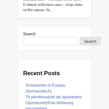
Ti duhesh (të)Er/sie/es muss – Ai/ajo duhet
(të)Wir müssen- Ne…
Search
Search
Recent Posts
Schwimmen in Europa:
Gjermanisht A1
Të përshkruajmë një apartament
Gjermanisht:Eine Wohnung
beschreiben.