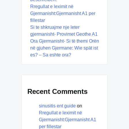
Rregullat e leximit në
Gjermanisht:Gjermanisht A1 per
fillestar
Si te shkruajme nje leter
gjermanisht- Provimet Geothe A1
Ora Gjermanisht- Si të themi Orën
në gjuhen Gjermane: Wie spät ist
es? – Sa eshte ora?
Recent Comments
sinusitis ent guide
on
Rregullat e leximit në
Gjermanisht:Gjermanisht A1
per fillestar