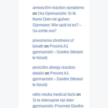
amoxicillin reaction symptoms
on
Ora Gjermanisht- Si të
themi Orën në gjuhen
Gjermane: Wie spät ist es? –
Sa eshte ora?
pneumonia shortness of
breath
on
Provimi A1
gjermanisht – Goethe (Moduli
te folurit)
penicillin allergy reaction
details
on
Provimi A1
gjermanisht – Goethe (Moduli
te folurit)
otitis media medical facts
on
Si te shkruajme nje leter
gjermanisht- Provimet Geothe