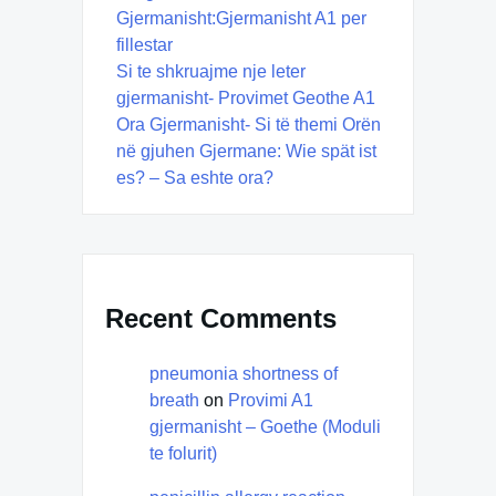
Gjermanisht:Gjermanisht A1 per
fillestar
Si te shkruajme nje leter
gjermanisht- Provimet Geothe A1
Ora Gjermanisht- Si të themi Orën
në gjuhen Gjermane: Wie spät ist
es? – Sa eshte ora?
Recent Comments
pneumonia shortness of
breath
on
Provimi A1
gjermanisht – Goethe (Moduli
te folurit)