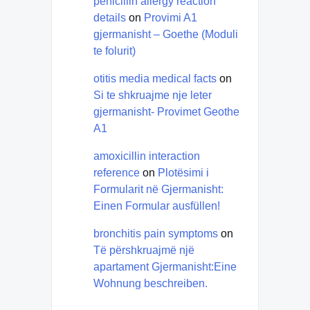
penicillin allergy reaction
details
on
Provimi A1
gjermanisht – Goethe (Moduli
te folurit)
otitis media medical facts
on
Si te shkruajme nje leter
gjermanisht- Provimet Geothe
A1
amoxicillin interaction
reference
on
Plotësimi i
Formularit në Gjermanisht:
Einen Formular ausfüllen!
bronchitis pain symptoms
on
Të përshkruajmë një
apartament Gjermanisht:Eine
Wohnung beschreiben.