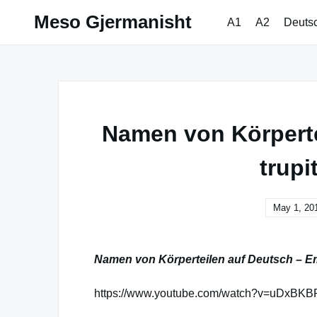
Skip
Meso Gjermanisht
A1
A2
Deuts
to
content
Namen von Körperte
trupi
May 1, 20
Namen von Körperteilen auf Deutsch – Emr
https://www.youtube.com/watch?v=uDxBKBP