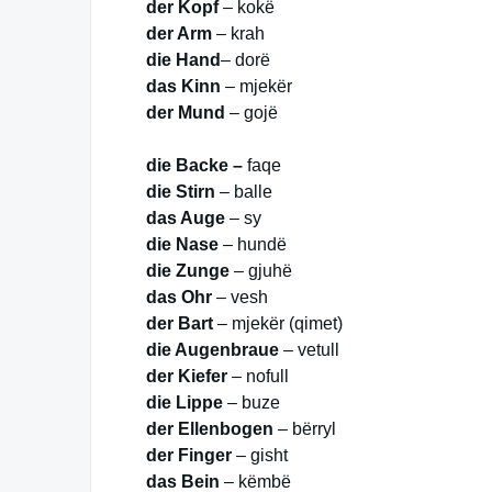
der Kopf
– kokë
der Arm
– krah
die Hand
– dorë
das Kinn
– mjekër
der Mund
– gojë
die Backe –
faqe
die Stirn
– balle
das Auge
– sy
die Nase
– hundë
die Zunge
– gjuhë
das Ohr
– vesh
der Bart
– mjekër (qimet)
die Augenbraue
– vetull
der Kiefer
– nofull
die Lippe
– buze
der Ellenbogen
– bërryl
der Finger
– gisht
das Bein
– këmbë