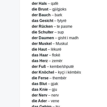
der Hals
– qafë
die Brust
– gji/gjoks
der Bauch
– bark
das Gesicht
– fytyrë
der Rücken
– te pasme
die Schulter
– sup
der Daumen
– gisht i madh
der Muskel
– Muskul
die Haut
– lëkurë
das Haar
– flokë
das Herz
– zemër
der Fuß
– kembe/shputë
der Knöchel
– kyçi i këmbës
die Ferse
– thembër
das Blut
– gjak
das Knie
– gju
der Nerv
– nerv
die Ader
– vene
das Gehirn
– tru