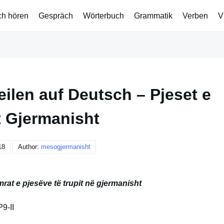
ch hören
Gespräch
Wörterbuch
Grammatik
Verben
V
ilen auf Deutsch – Pjeset e
t Gjermanisht
18
Author:
mesogjermanisht
at e pjesëve të trupit në gjermanisht
9-II