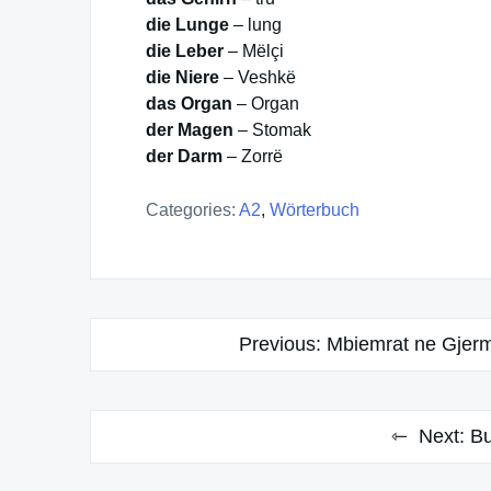
die Lunge
– lung
die Leber
– Mëlçi
die Niere
– Veshkë
das Organ
– Organ
der Magen
– Stomak
der Darm
– Zorrë
Categories:
A2
,
Wörterbuch
Post
Previous:
Mbiemrat ne Gjerma
navigation
Next:
Bu