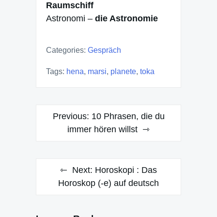
Raumschiff
Astronomi –
die Astronomie
Categories:
Gespräch
Tags:
hena
,
marsi
,
planete
,
toka
Post
Previous:
10 Phrasen, die du
navigation
immer hören willst
Next:
Horoskopi : Das
Horoskop (-e) auf deutsch