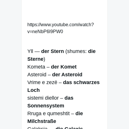
https://www.youtube.com/watch?
v=neNbP6l9PW0
Yll —
der Stern
(shumes:
die
Sterne
)
Kometa –
der Komet
Asteroid –
der Asteroid
Vrime e zezë –
das schwarzes
Loch
sistemi diellor –
das
Sonnensystem
Rruga e qumeshtit –
die
Milchstraße