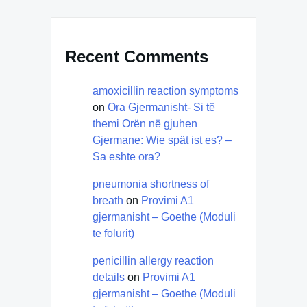
Recent Comments
amoxicillin reaction symptoms
on
Ora Gjermanisht- Si të
themi Orën në gjuhen
Gjermane: Wie spät ist es? –
Sa eshte ora?
pneumonia shortness of
breath
on
Provimi A1
gjermanisht – Goethe (Moduli
te folurit)
penicillin allergy reaction
details
on
Provimi A1
gjermanisht – Goethe (Moduli