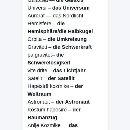
Galaksia —
die Galaxis
Universi –
das Universum
Aurorat — das Nordlicht
Hemisfere –
die
Hemisphäre/die Halbkugel
Orbita –
die Umkreisung
Graviteti –
die Schwerkraft
pa gravitet–
die
Schwerelosigkeit
vite drite –
das Lichtjahr
Satelit –
der Satellit
Hapësirë kozmike –
der
Weltraum
Astronaut –
der Astronaut
Kostum hapësirë –
der
Raumanzug
Anije Kozmike —
das