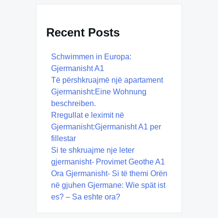
Recent Posts
Schwimmen in Europa:
Gjermanisht A1
Të përshkruajmë një apartament
Gjermanisht:Eine Wohnung
beschreiben.
Rregullat e leximit në
Gjermanisht:Gjermanisht A1 per
fillestar
Si te shkruajme nje leter
gjermanisht- Provimet Geothe A1
Ora Gjermanisht- Si të themi Orën
në gjuhen Gjermane: Wie spät ist
es? – Sa eshte ora?