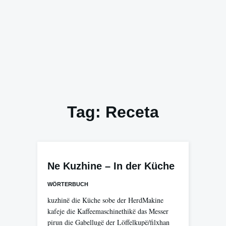
Tag:
Receta
Ne Kuzhine – In der Küche
WÖRTERBUCH
kuzhinë die Küche sobe der HerdMakine
kafeje die Kaffeemaschinethikë das Messer
pirun die Gabellugë der Löffelkupë/filxhan