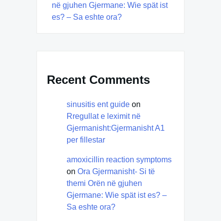
në gjuhen Gjermane: Wie spät ist
es? – Sa eshte ora?
Recent Comments
sinusitis ent guide
on
Rregullat e leximit në
Gjermanisht:Gjermanisht A1
per fillestar
amoxicillin reaction symptoms
on
Ora Gjermanisht- Si të
themi Orën në gjuhen
Gjermane: Wie spät ist es? –
Sa eshte ora?