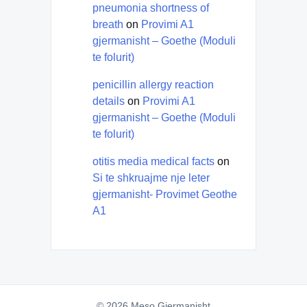
pneumonia shortness of
breath
on
Provimi A1
gjermanisht – Goethe (Moduli
te folurit)
penicillin allergy reaction
details
on
Provimi A1
gjermanisht – Goethe (Moduli
te folurit)
otitis media medical facts
on
Si te shkruajme nje leter
gjermanisht- Provimet Geothe
A1
© 2026 Meso Gjermanisht