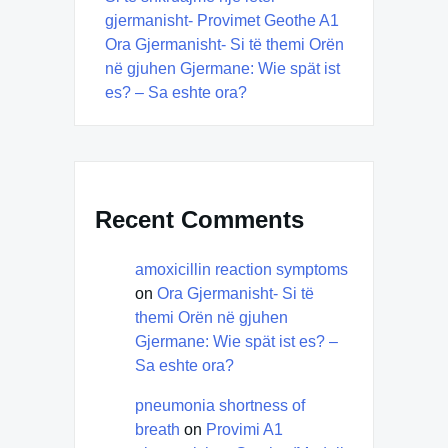
gjermanisht- Provimet Geothe A1
Ora Gjermanisht- Si të themi Orën
në gjuhen Gjermane: Wie spät ist
es? – Sa eshte ora?
Recent Comments
amoxicillin reaction symptoms
on
Ora Gjermanisht- Si të
themi Orën në gjuhen
Gjermane: Wie spät ist es? –
Sa eshte ora?
pneumonia shortness of
breath
on
Provimi A1