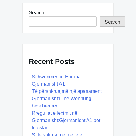
Search
Search
Recent Posts
Schwimmen in Europa:
Gjermanisht A1
Të përshkruajmë një apartament
Gjermanisht:Eine Wohnung
beschreiben.
Rregullat e leximit në
Gjermanisht:Gjermanisht A1 per
fillestar
Si te shkruajme nje leter