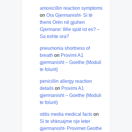
amoxicillin reaction symptoms
on
Ora Gjermanisht- Si të
themi Orën në gjuhen
Gjermane: Wie spät ist es? –
Sa eshte ora?
pneumonia shortness of
breath
on
Provimi A1
gjermanisht – Goethe (Moduli
te folurit)
penicillin allergy reaction
details
on
Provimi A1
gjermanisht – Goethe (Moduli
te folurit)
otitis media medical facts
on
Si te shkruajme nje leter
gjermanisht- Provimet Geothe