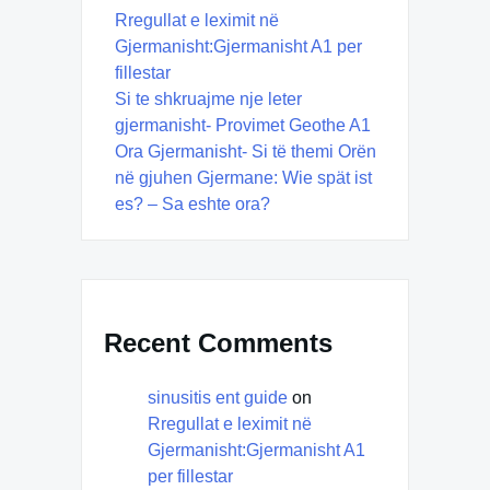
Rregullat e leximit në
Gjermanisht:Gjermanisht A1 per
fillestar
Si te shkruajme nje leter
gjermanisht- Provimet Geothe A1
Ora Gjermanisht- Si të themi Orën
në gjuhen Gjermane: Wie spät ist
es? – Sa eshte ora?
Recent Comments
sinusitis ent guide
on
Rregullat e leximit në
Gjermanisht:Gjermanisht A1
per fillestar