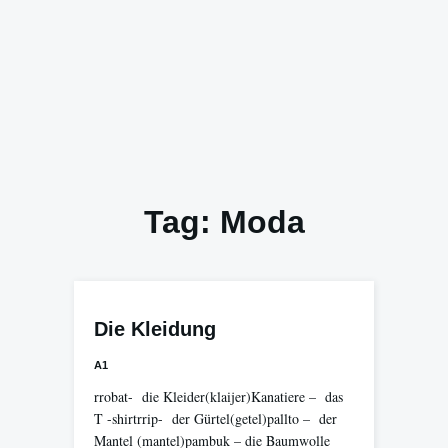
Tag:
Moda
Die Kleidung
A1
rrobat- die Kleider(klaijer)Kanatiere – das
T -shirtrrip- der Gürtel(getel)pallto – der
Mantel (mantel)pambuk – die Baumwolle