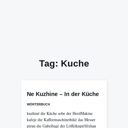
Tag:
Kuche
Ne Kuzhine – In der Küche
WÖRTERBUCH
kuzhinë die Küche sobe der HerdMakine
kafeje die Kaffeemaschinethikë das Messer
pirun die Gabellugë der Löffelkupë/filxhan