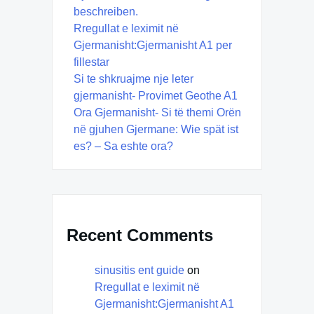
beschreiben.
Rregullat e leximit në
Gjermanisht:Gjermanisht A1 per
fillestar
Si te shkruajme nje leter
gjermanisht- Provimet Geothe A1
Ora Gjermanisht- Si të themi Orën
në gjuhen Gjermane: Wie spät ist
es? – Sa eshte ora?
Recent Comments
sinusitis ent guide
on
Rregullat e leximit në
Gjermanisht:Gjermanisht A1