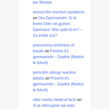
per fillestar
amoxicillin reaction symptoms
on
Ora Gjermanisht- Si të
themi Orën në gjuhen
Gjermane: Wie spät ist es? –
Sa eshte ora?
pneumonia shortness of
breath
on
Provimi A1
gjermanisht – Goethe (Moduli
te folurit)
penicillin allergy reaction
details
on
Provimi A1
gjermanisht – Goethe (Moduli
te folurit)
otitis media medical facts
on
Si te shkruajme nje leter