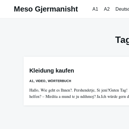
Skip
Meso Gjermanisht
A1
A2
Deuts
to
content
Ta
Kleidung kaufen
,
,
A1
VIDEO
WÖRTERBUCH
Hallo, Wie geht es Ihnen?. Pershendetje, Si jeni?Guten Tag!
helfen? – Mirdita a mund te ju ndihmoj? Ja.Ich würde ger