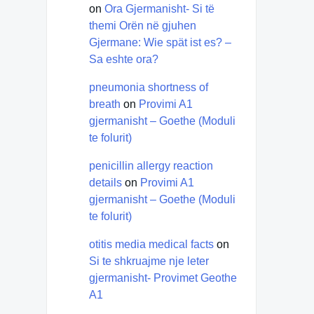
on
Ora Gjermanisht- Si të
themi Orën në gjuhen
Gjermane: Wie spät ist es? –
Sa eshte ora?
pneumonia shortness of
breath
on
Provimi A1
gjermanisht – Goethe (Moduli
te folurit)
penicillin allergy reaction
details
on
Provimi A1
gjermanisht – Goethe (Moduli
te folurit)
otitis media medical facts
on
Si te shkruajme nje leter
gjermanisht- Provimet Geothe
A1