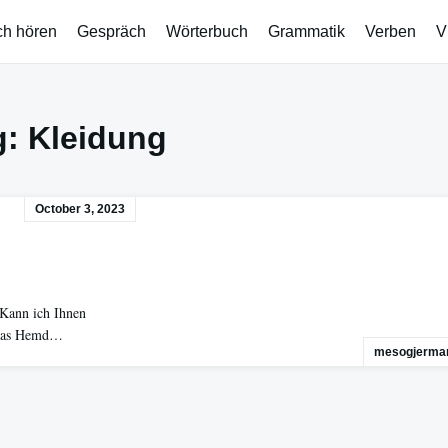
ch hören
Gespräch
Wörterbuch
Grammatik
Verben
V
g:
Kleidung
October 3, 2023
 Kann ich Ihnen
n das Hemd…
mesogjerman