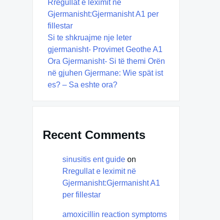
Rregullat e leximit në
Gjermanisht:Gjermanisht A1 per
fillestar
Si te shkruajme nje leter
gjermanisht- Provimet Geothe A1
Ora Gjermanisht- Si të themi Orën
në gjuhen Gjermane: Wie spät ist
es? – Sa eshte ora?
Recent Comments
sinusitis ent guide
on
Rregullat e leximit në
Gjermanisht:Gjermanisht A1
per fillestar
amoxicillin reaction symptoms