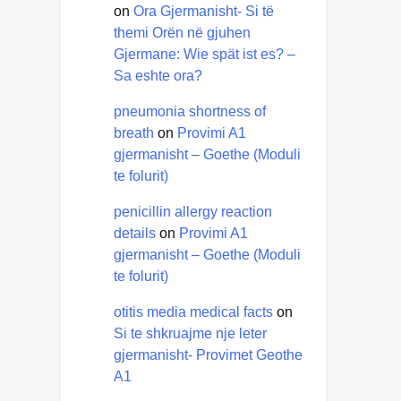
on
Ora Gjermanisht- Si të
themi Orën në gjuhen
Gjermane: Wie spät ist es? –
Sa eshte ora?
pneumonia shortness of
breath
on
Provimi A1
gjermanisht – Goethe (Moduli
te folurit)
penicillin allergy reaction
details
on
Provimi A1
gjermanisht – Goethe (Moduli
te folurit)
otitis media medical facts
on
Si te shkruajme nje leter
gjermanisht- Provimet Geothe
A1