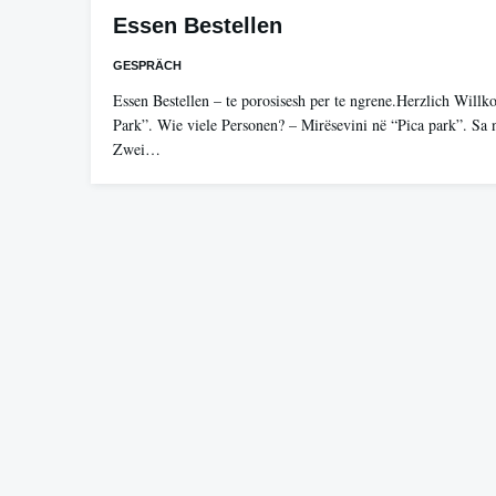
Essen Bestellen
GESPRÄCH
Essen Bestellen – te porosisesh per te ngrene.Herzlich Wil
Park”. Wie viele Personen? – Mirësevini në “Pica park”. Sa n
Zwei…