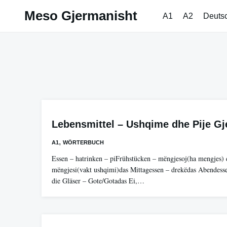
Skip
Meso Gjermanisht
A1
A2
Deuts
to
content
Lebensmittel – Ushqime dhe Pije G
,
A1
WÖRTERBUCH
Essen – hatrinken – piFrühstücken – mëngjesoj(ha mengjes) 
mëngjesi(vakt ushqimi)das Mittagessen – drekëdas Abendess
die Gläser – Gote/Gotadas Ei,…