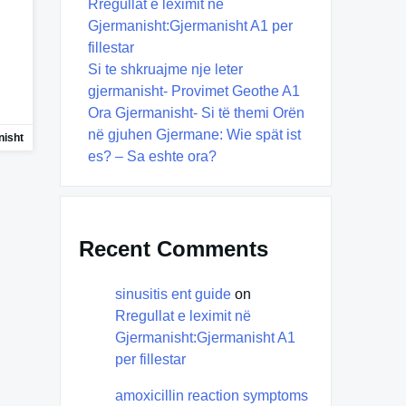
Rregullat e leximit në
Gjermanisht:Gjermanisht A1 per
fillestar
Si te shkruajme nje leter
gjermanisht- Provimet Geothe A1
Ora Gjermanisht- Si të themi Orën
në gjuhen Gjermane: Wie spät ist
isht
es? – Sa eshte ora?
Recent Comments
sinusitis ent guide
on
Rregullat e leximit në
Gjermanisht:Gjermanisht A1
per fillestar
amoxicillin reaction symptoms