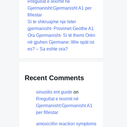
Rregullat e leximit në
Gjermanisht:Gjermanisht A1 per
fillestar
Si te shkruajme nje leter
gjermanisht- Provimet Geothe A1
Ora Gjermanisht- Si të themi Orën
në gjuhen Gjermane: Wie spät ist
es? – Sa eshte ora?
Recent Comments
sinusitis ent guide
on
Rregullat e leximit në
Gjermanisht:Gjermanisht A1
per fillestar
amoxicillin reaction symptoms