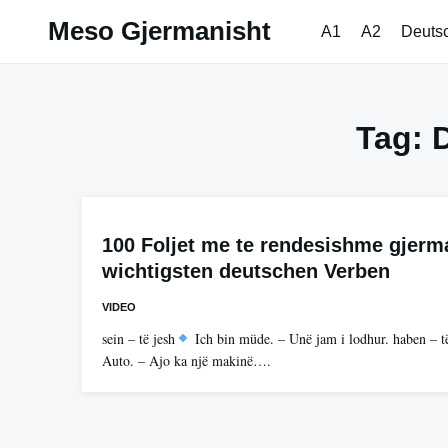
Skip
Meso Gjermanisht
A1
A2
Deuts
to
content
Tag:
100 Foljet me te rendesishme gjerm
wichtigsten deutschen Verben
VIDEO
sein – të jesh
Ich bin müde. – Unë jam i lodhur. haben – t
Auto. – Ajo ka një makinë….