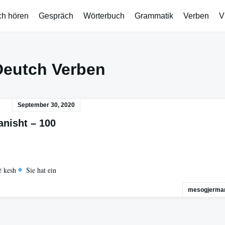
ch hören
Gespräch
Wörterbuch
Grammatik
Verben
V
Deutch Verben
September 30, 2020
anisht – 100
ë kesh
Sie hat ein
mesogjerman