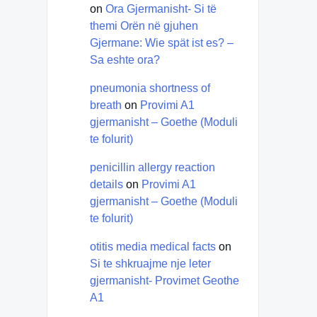
on
Ora Gjermanisht- Si të
themi Orën në gjuhen
Gjermane: Wie spät ist es? –
Sa eshte ora?
pneumonia shortness of
breath
on
Provimi A1
gjermanisht – Goethe (Moduli
te folurit)
penicillin allergy reaction
details
on
Provimi A1
gjermanisht – Goethe (Moduli
te folurit)
otitis media medical facts
on
Si te shkruajme nje leter
gjermanisht- Provimet Geothe
A1