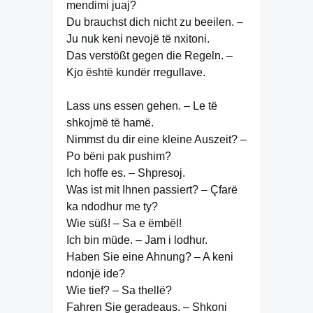
mendimi juaj?
Du brauchst dich nicht zu beeilen. –
Ju nuk keni nevojë të nxitoni.
Das verstößt gegen die Regeln. –
Kjo është kundër rregullave.
Lass uns essen gehen. – Le të
shkojmë të hamë.
Nimmst du dir eine kleine Auszeit? –
Po bëni pak pushim?
Ich hoffe es. – Shpresoj.
Was ist mit Ihnen passiert? – Çfarë
ka ndodhur me ty?
Wie süß! – Sa e ëmbël!
Ich bin müde. – Jam i lodhur.
Haben Sie eine Ahnung? – A keni
ndonjë ide?
Wie tief? – Sa thellë?
Fahren Sie geradeaus. – Shkoni