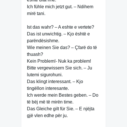
Ich fühle mich jetzt gut. – Ndihem
mirë tani.
Ist das wahr? – A eshte e vertete?
Das ist unwichtig. – Kjo është e
parëndësishme.
Wie meinen Sie das? – Çfarë do të
thuash?
Kein Problem!- Nuk ka problem!
Bitte vergewissern Sie sich. – Ju
lutemi sigurohuni.
Das klingt interessant. – Kjo
tingëllon interesante.
Ich werde mein Bestes geben. – Do
të bëj më të mirën time.
Das Gleiche gilt für Sie. – E njëjta
gjë vlen edhe për ju.