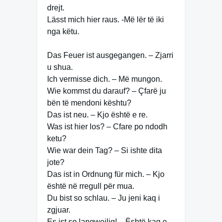
drejt.
Lässt mich hier raus. -Më lër të iki
nga këtu.
Das Feuer ist ausgegangen. – Zjarri
u shua.
Ich vermisse dich. – Më mungon.
Wie kommst du darauf? – Çfarë ju
bën të mendoni kështu?
Das ist neu. – Kjo është e re.
Was ist hier los? – Cfare po ndodh
ketu?
Wie war dein Tag? – Si ishte dita
jote?
Das ist in Ordnung für mich. – Kjo
është në rregull për mua.
Du bist so schlau. – Ju jeni kaq i
zgjuar.
Es ist so langweilig! – Është kaq e