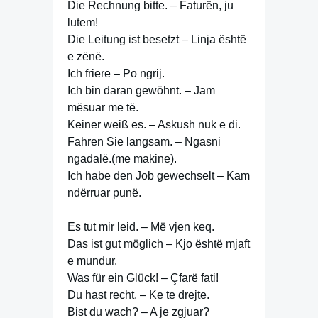
Die Rechnung bitte. – Faturën, ju
lutem!
Die Leitung ist besetzt – Linja është
e zënë.
Ich friere – Po ngrij.
Ich bin daran gewöhnt. – Jam
mësuar me të.
Keiner weiß es. – Askush nuk e di.
Fahren Sie langsam. – Ngasni
ngadalë.(me makine).
Ich habe den Job gewechselt – Kam
ndërruar punë.
Es tut mir leid. – Më vjen keq.
Das ist gut möglich – Kjo është mjaft
e mundur.
Was für ein Glück! – Çfarë fati!
Du hast recht. – Ke te drejte.
Bist du wach? – A je zgjuar?