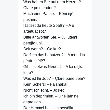
Was haben Sie auf dem Herzen? –
Cfare po mendon?
Mach eine Pause. – Bëni një
pushim.
Hattest du heute Spaß? – A u
argëtuat sot?
Bitte antworten Sie. – Ju lutemi
përgjigjuni.
Seit wann? – Qe kur?
Darf ich das benutzen? – A mund ta
përdor këtë?
Gibt es etwas Neues? – A ka diçka
të re?
Was ist Ihr Job? – Çfarë pune bëni?
Kein Scherz! – Pa shaka!
Nicht schlecht. – Jo keq.
Ich bin deprimiert. – Unë jam në
depresion.
Der Himmel hat sich bewölkt. –