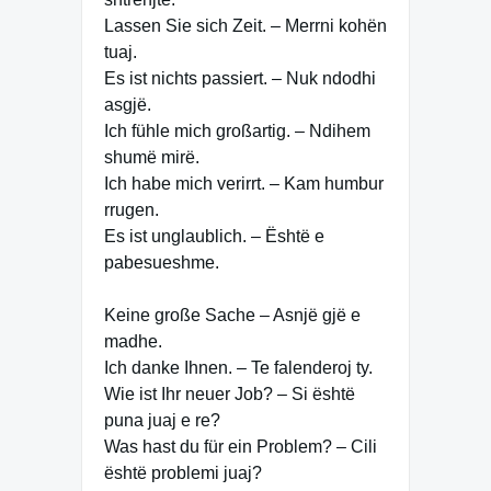
Lassen Sie sich Zeit. – Merrni kohën
tuaj.
Es ist nichts passiert. – Nuk ndodhi
asgjë.
Ich fühle mich großartig. – Ndihem
shumë mirë.
Ich habe mich verirrt. – Kam humbur
rrugen.
Es ist unglaublich. – Është e
pabesueshme.
Keine große Sache – Asnjë gjë e
madhe.
Ich danke Ihnen. – Te falenderoj ty.
Wie ist Ihr neuer Job? – Si është
puna juaj e re?
Was hast du für ein Problem? – Cili
është problemi juaj?