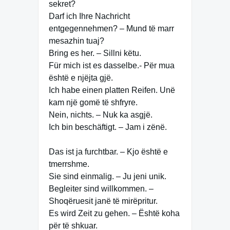
sekret?
Darf ich Ihre Nachricht
entgegennehmen? – Mund të marr
mesazhin tuaj?
Bring es her. – Sillni këtu.
Für mich ist es dasselbe.- Për mua
është e njëjta gjë.
Ich habe einen platten Reifen. Unë
kam një gomë të shfryre.
Nein, nichts. – Nuk ka asgjë.
Ich bin beschäftigt. – Jam i zënë.
Das ist ja furchtbar. – Kjo është e
tmerrshme.
Sie sind einmalig. – Ju jeni unik.
Begleiter sind willkommen. –
Shoqëruesit janë të mirëpritur.
Es wird Zeit zu gehen. – Është koha
për të shkuar.