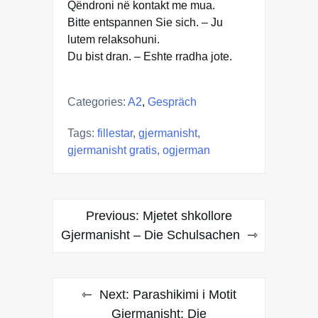
Qëndroni në kontakt me mua.
Bitte entspannen Sie sich. – Ju
lutem relaksohuni.
Du bist dran. – Eshte rradha jote.
Categories:
A2
,
Gespräch
Tags:
fillestar
,
gjermanisht
,
gjermanisht gratis
,
ogjerman
Post
Previous:
Mjetet shkollore
navigation
Gjermanisht – Die Schulsachen
Next:
Parashikimi i Motit
Gjermanisht: Die