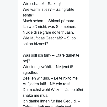
Wie schade! – Sa keq!
Wie warm ist es? – Sa ngrohtë
është?
Mach schon. – Shkoni përpara.
Ich weiß nicht, was Sie meinen. –
Nuk e di se çfarë do të thuash.
Wie läuft das Geschäft? – Si po
shkon biznesi?
Was soll ich tun? – Cfare duhet te
bej?
Wir sind gewählt. – Ne jemi të
zgjedhur.
Beeilen wir uns. – Le te nxitojme.
Auf jeden fall! – Në çdo rast!
Du machst wohl Witze! – Ju po bëni
shaka me mua!
Ich danke Ihnen für Ihre Geduld. –
Faleminderit per durimin tuaj.