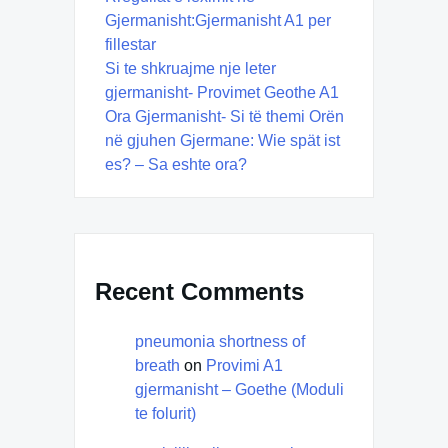
Gjermanisht:Gjermanisht A1 per
fillestar
Si te shkruajme nje leter
gjermanisht- Provimet Geothe A1
Ora Gjermanisht- Si të themi Orën
në gjuhen Gjermane: Wie spät ist
es? – Sa eshte ora?
Recent Comments
pneumonia shortness of
breath
on
Provimi A1
gjermanisht – Goethe (Moduli
te folurit)