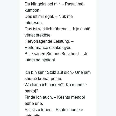
Da klingelts bei mir. – Pastaj më
kumbon.
Das ist mir egal. – Nuk më
intereson.
Das ist wirklich rührend. – Kjo është
vërtet prekëse.
Hervorragende Leistung. –
Performancë e shkëlqyer.
Bitte sagen Sie uns Bescheid. – Ju
lutem na njoftoni.
Ich bin sehr Stolz auf dich.- Unë jam
shumë krenar për ju.
Wo kann ich parken?- Ku mund të
parkoj?
Finde ich auch. – Kështu mendoj
edhe unë.
Es ist zu teuer. – Eshte shume e
shtrenjte.