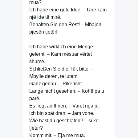
mua?
Ich habe eine gute Idee. – Unë kam
një ide të mirë.
Behalten Sie den Rest! – Mbajeni
pjesën tjetër!
Ich habe wirklich eine Menge
gelernt. – Kam mësuar vërtet
shumë.
Schließen Sie die Tür, bitte. –
Mbylle derën, te lutem.
Ganz genau. – Pikërisht.
Lange nicht gesehen. – Kohë pa u
parë.
Es liegt an Ihnen. – Varet nga ju.
Ich bin spät dran. – Jam vone.
Wie hast du geschlafen? – si ke
fjetur?
Komm mit. – Eja me mua.