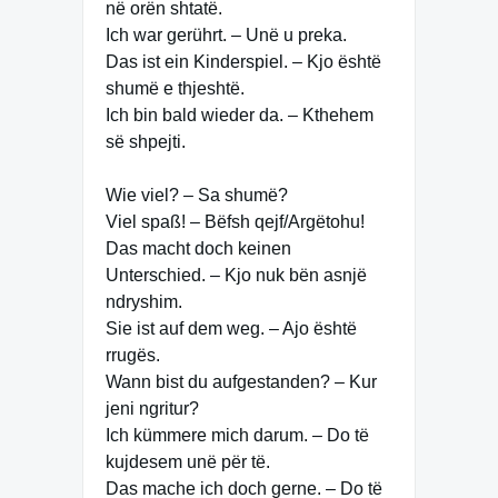
në orën shtatë.
Ich war gerührt. – Unë u preka.
Das ist ein Kinderspiel. – Kjo është
shumë e thjeshtë.
Ich bin bald wieder da. – Kthehem
së shpejti.
Wie viel? – Sa shumë?
Viel spaß! – Bëfsh qejf/Argëtohu!
Das macht doch keinen
Unterschied. – Kjo nuk bën asnjë
ndryshim.
Sie ist auf dem weg. – Ajo është
rrugës.
Wann bist du aufgestanden? – Kur
jeni ngritur?
Ich kümmere mich darum. – Do të
kujdesem unë për të.
Das mache ich doch gerne. – Do të