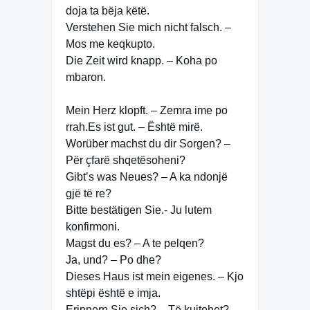
doja ta bëja këtë.
Verstehen Sie mich nicht falsch. –
Mos me keqkupto.
Die Zeit wird knapp. – Koha po
mbaron.
Mein Herz klopft. – Zemra ime po
rrah.Es ist gut. – Është mirë.
Worüber machst du dir Sorgen? –
Për çfarë shqetësoheni?
Gibt’s was Neues? – A ka ndonjë
gjë të re?
Bitte bestätigen Sie.- Ju lutem
konfirmoni.
Magst du es? – A te pelqen?
Ja, und? – Po dhe?
Dieses Haus ist mein eigenes. – Kjo
shtëpi është e imja.
Erinnern Sie sich? – Të kujtohet?