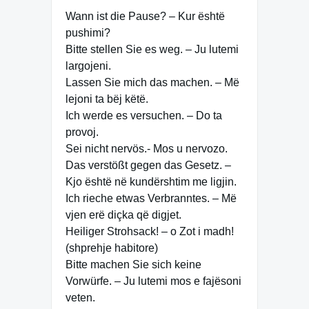
Wann ist die Pause? – Kur është
pushimi?
Bitte stellen Sie es weg. – Ju lutemi
largojeni.
Lassen Sie mich das machen. – Më
lejoni ta bëj këtë.
Ich werde es versuchen. – Do ta
provoj.
Sei nicht nervös.- Mos u nervozo.
Das verstößt gegen das Gesetz. –
Kjo është në kundërshtim me ligjin.
Ich rieche etwas Verbranntes. – Më
vjen erë diçka që digjet.
Heiliger Strohsack! – o Zot i madh!
(shprehje habitore)
Bitte machen Sie sich keine
Vorwürfe. – Ju lutemi mos e fajësoni
veten.