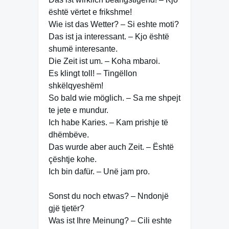
është vërtet e frikshme!
Wie ist das Wetter? – Si eshte moti?
Das ist ja interessant. – Kjo është
shumë interesante.
Die Zeit ist um. – Koha mbaroi.
Es klingt toll! – Tingëllon
shkëlqyeshëm!
So bald wie möglich. – Sa me shpejt
te jete e mundur.
Ich habe Karies. – Kam prishje të
dhëmbëve.
Das wurde aber auch Zeit. – Është
çështje kohe.
Ich bin dafür. – Unë jam pro.
Sonst du noch etwas? – Nndonjë
gjë tjetër?
Was ist Ihre Meinung? – Cili eshte