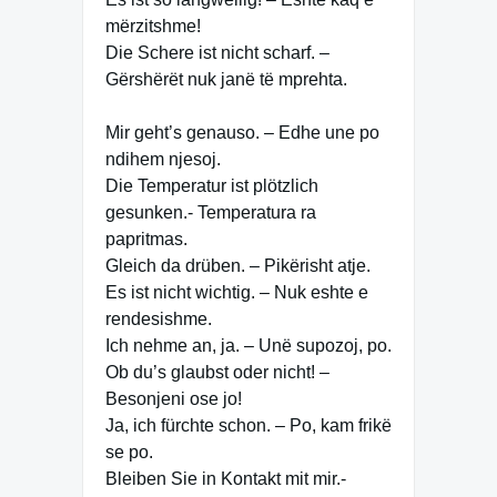
mërzitshme!
Die Schere ist nicht scharf. –
Gërshërët nuk janë të mprehta.
Mir geht’s genauso. – Edhe une po
ndihem njesoj.
Die Temperatur ist plötzlich
gesunken.- Temperatura ra
papritmas.
Gleich da drüben. – Pikërisht atje.
Es ist nicht wichtig. – Nuk eshte e
rendesishme.
Ich nehme an, ja. – Unë supozoj, po.
Ob du’s glaubst oder nicht! –
Besonjeni ose jo!
Ja, ich fürchte schon. – Po, kam frikë
se po.
Bleiben Sie in Kontakt mit mir.-