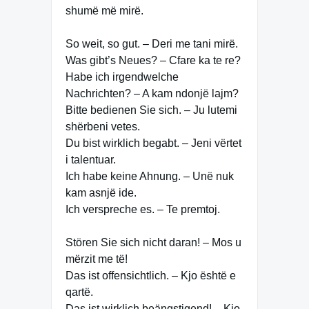
shumë më mirë.
So weit, so gut. – Deri me tani mirë.
Was gibt’s Neues? – Cfare ka te re?
Habe ich irgendwelche
Nachrichten? – A kam ndonjë lajm?
Bitte bedienen Sie sich. – Ju lutemi
shërbeni vetes.
Du bist wirklich begabt. – Jeni vërtet
i talentuar.
Ich habe keine Ahnung. – Unë nuk
kam asnjë ide.
Ich verspreche es. – Te premtoj.
Stören Sie sich nicht daran! – Mos u
mërzit me të!
Das ist offensichtlich. – Kjo është e
qartë.
Das ist wirklich beängstigend! – Kjo