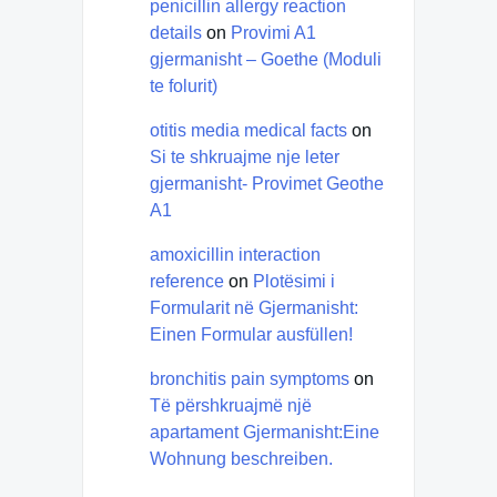
penicillin allergy reaction
details
on
Provimi A1
gjermanisht – Goethe (Moduli
te folurit)
otitis media medical facts
on
Si te shkruajme nje leter
gjermanisht- Provimet Geothe
A1
amoxicillin interaction
reference
on
Plotësimi i
Formularit në Gjermanisht:
Einen Formular ausfüllen!
bronchitis pain symptoms
on
Të përshkruajmë një
apartament Gjermanisht:Eine
Wohnung beschreiben.