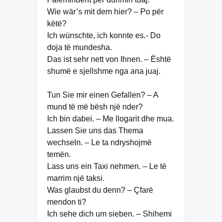
Wie wär’s mit dem hier? – Po për
këtë?
Ich wünschte, ich konnte es.- Do
doja të mundesha.
Das ist sehr nett von Ihnen. – Është
shumë e sjellshme nga ana juaj.
Tun Sie mir einen Gefallen? – A
mund të më bësh një nder?
Ich bin dabei. – Me llogarit dhe mua.
Lassen Sie uns das Thema
wechseln. – Le ta ndryshojmë
temën.
Lass uns ein Taxi nehmen. – Le të
marrim një taksi.
Was glaubst du denn? – Çfarë
mendon ti?
Ich sehe dich um sieben. – Shihemi