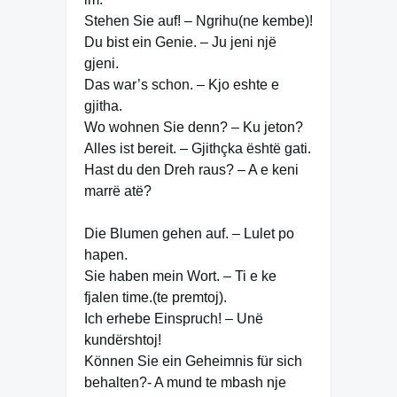
Stehen Sie auf! – Ngrihu(ne kembe)!
Du bist ein Genie. – Ju jeni një
gjeni.
Das war’s schon. – Kjo eshte e
gjitha.
Wo wohnen Sie denn? – Ku jeton?
Alles ist bereit. – Gjithçka është gati.
Hast du den Dreh raus? – A e keni
marrë atë?
Die Blumen gehen auf. – Lulet po
hapen.
Sie haben mein Wort. – Ti e ke
fjalen time.(te premtoj).
Ich erhebe Einspruch! – Unë
kundërshtoj!
Können Sie ein Geheimnis für sich
behalten?- A mund te mbash nje