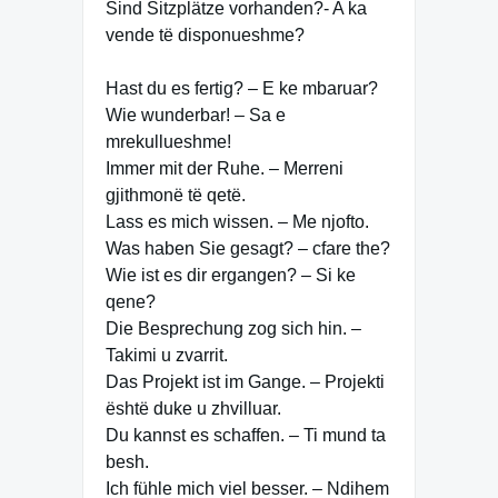
Sind Sitzplätze vorhanden?- A ka
vende të disponueshme?
Hast du es fertig? – E ke mbaruar?
Wie wunderbar! – Sa e
mrekullueshme!
Immer mit der Ruhe. – Merreni
gjithmonë të qetë.
Lass es mich wissen. – Me njofto.
Was haben Sie gesagt? – cfare the?
Wie ist es dir ergangen? – Si ke
qene?
Die Besprechung zog sich hin. –
Takimi u zvarrit.
Das Projekt ist im Gange. – Projekti
është duke u zhvilluar.
Du kannst es schaffen. – Ti mund ta
besh.
Ich fühle mich viel besser. – Ndihem