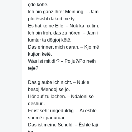
çdo kohë.
Ich bin ganz Ihrer Meinung. – Jam
plotësisht dakort me ty.
Es hat keine Eile. – Nuk ka nxitim.
Ich bin froh, das zu hören. – Jam i
lumtur ta dëgjoj këtë.
Das erinnert mich daran. – Kjo më
kujton këtë.
Was ist mit dir? – Po ju?/Po rreth
teje?
Das glaube ich nicht. – Nuk e
besoj./Mendoj se jo.
Hör auf zu lachen. – Ndaloni së
qeshuri.
Er ist sehr ungeduldig. – Ai është
shumë i paduruar.
Das ist meine Schuld. – Është faji
im.