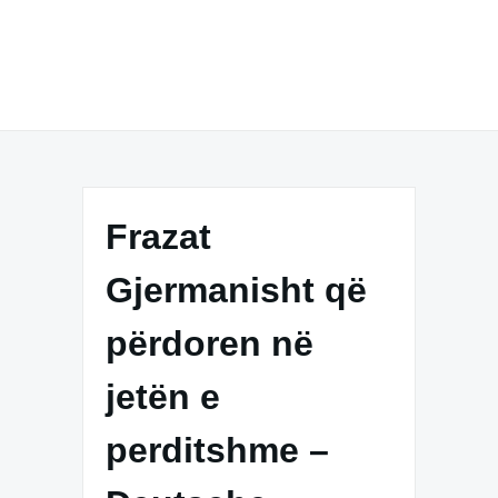
Frazat
Gjermanisht që
përdoren në
jetën e
perditshme –