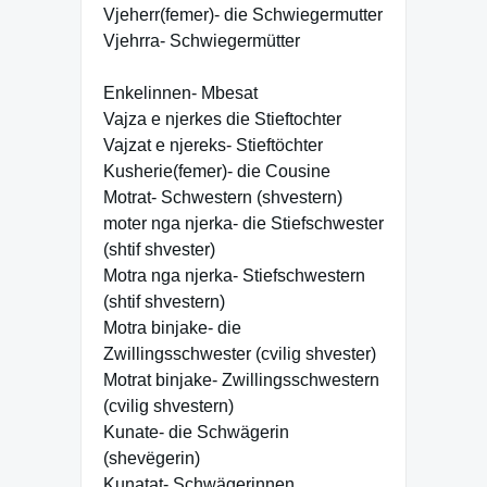
Vjeherr(femer)- die Schwiegermutter
Vjehrra- Schwiegermütter
Enkelinnen- Mbesat
Vajza e njerkes die Stieftochter
Vajzat e njereks- Stieftöchter
Kusherie(femer)- die Cousine
Motrat- Schwestern (shvestern)
moter nga njerka- die Stiefschwester
(shtif shvester)
Motra nga njerka- Stiefschwestern
(shtif shvestern)
Motra binjake- die
Zwillingsschwester (cvilig shvester)
Motrat binjake- Zwillingsschwestern
(cvilig shvestern)
Kunate- die Schwägerin
(shevëgerin)
Kunatat- Schwägerinnen