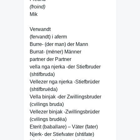
(froind)
Mik
Verwandt
(fervandt) i aferm
Burre- (der man) der Mann
Burrat- (mëner) Männer
partner der Partner
vella nga njerka -der Stiefbruder
(shtifbruda)
Vellezer nga njerka -Stiefbrüder
(shtifbruëda)
Vella binjak -der Zwillingsbruder
(cvilings bruda)
Vellezer binjak -Zwillingsbrüder
(cvilings brudëa)
Eterit (baballare) – Väter (fater)
Njerk- der Stiefvater (shtifate)