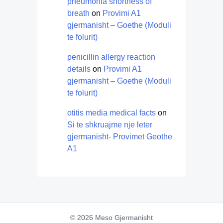
pneumonia shortness of
breath
on
Provimi A1
gjermanisht – Goethe (Moduli
te folurit)
penicillin allergy reaction
details
on
Provimi A1
gjermanisht – Goethe (Moduli
te folurit)
otitis media medical facts
on
Si te shkruajme nje leter
gjermanisht- Provimet Geothe
A1
© 2026 Meso Gjermanisht