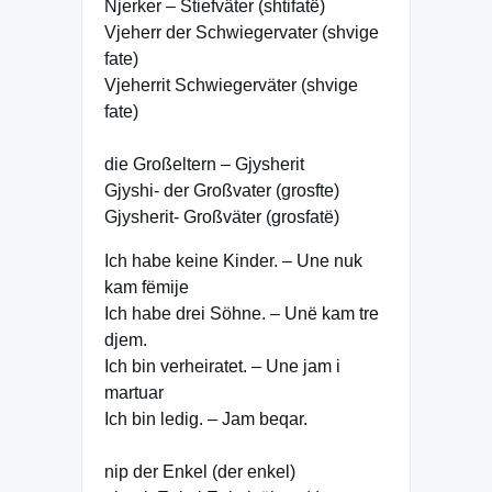
Njerker – Stiefväter (shtifatë)
Vjeherr der Schwiegervater (shvige
fate)
Vjeherrit Schwiegerväter (shvige
fate)
die Großeltern – Gjysherit
Gjyshi- der Großvater (grosfte)
Gjysherit- Großväter (grosfatë)
Ich habe keine Kinder. – Une nuk
kam fëmije
Ich habe drei Söhne. – Unë kam tre
djem.
Ich bin verheiratet. – Une jam i
martuar
Ich bin ledig. – Jam beqar.
nip der Enkel (der enkel)