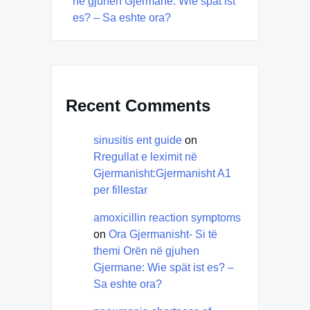
në gjuhen Gjermane: Wie spät ist
es? – Sa eshte ora?
Recent Comments
sinusitis ent guide
on
Rregullat e leximit në
Gjermanisht:Gjermanisht A1
per fillestar
amoxicillin reaction symptoms
on
Ora Gjermanisht- Si të
themi Orën në gjuhen
Gjermane: Wie spät ist es? –
Sa eshte ora?