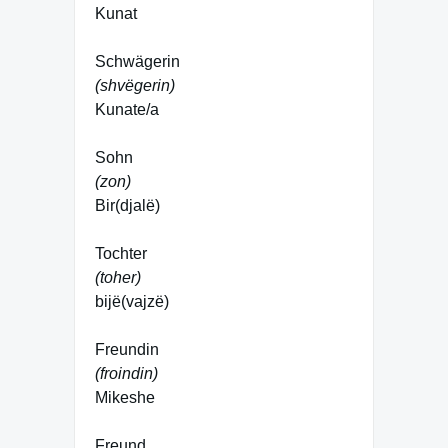
Kunat
Schwägerin
(shvëgerin)
Kunate/a
Sohn
(zon)
Bir(djalë)
Tochter
(toher)
bijë(
vajzë
)
Freundin
(froindin)
Mikeshe
Freund