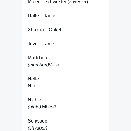
Motër – Schwester (zhvester)
Hallë – Tante
Xhaxha – Onkel
Teze – Tante
Mädchen
(mëd‘hen)
Vajzë
Neffe
Nip
Nichte
(nihte)
M
besë
Schwager
(shvager)