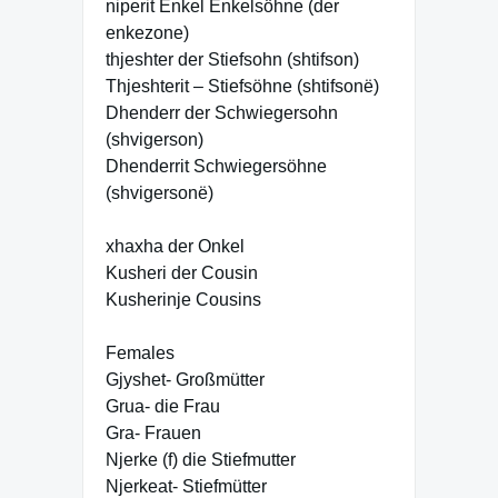
niperit Enkel Enkelsöhne (der
enkezone)
thjeshter der Stiefsohn (shtifson)
Thjeshterit – Stiefsöhne (shtifsonë)
Dhenderr der Schwiegersohn
(shvigerson)
Dhenderrit Schwiegersöhne
(shvigersonë)
xhaxha der Onkel
Kusheri der Cousin
Kusherinje Cousins
Females
Gjyshet- Großmütter
Grua- die Frau
Gra- Frauen
Njerke (f) die Stiefmutter
Njerkeat- Stiefmütter